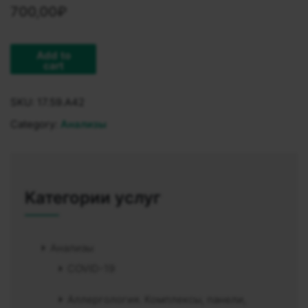
700,00
₽
Add to
cart
SKU:
17.59.A42
Category:
Анализы
Категории услуг
Анализы
COVID-19
Аллергология. Комплексы, панели,