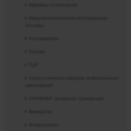
Маркёры остеопороза
Микробиологические исследования
(посевы)
Онкомаркеры
Посевы
ПЦР
Серологические маркеры инфекционных
заболеваний
СКРИНИНГ (результат суммарный)
Фемофлор
Флороцензос