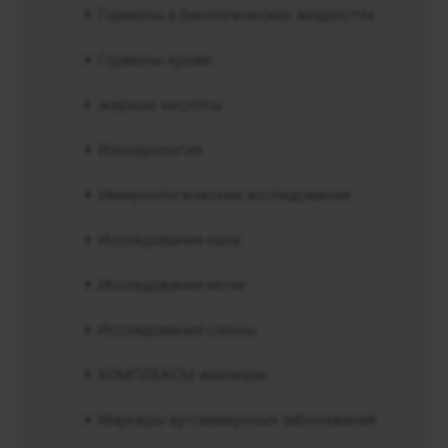
Гормоны в биологических жидкостях
Гормоны крови
жирные кислоты
Изосерология
Иммунологические исследования
Исследования кала
Исследования мочи
Исследования слюны
КОМПЛЕКСЫ анализов
Маркеры аутоиммунных заболеваний