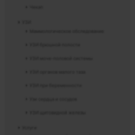
Чекап
УЗИ
Маммологическое обследование
УЗИ брюшной полости
УЗИ моче-половой системы
УЗИ органов малого таза
УЗИ при беременности
Узи сердца и сосудов
УЗИ щитовидной железы
Услуги