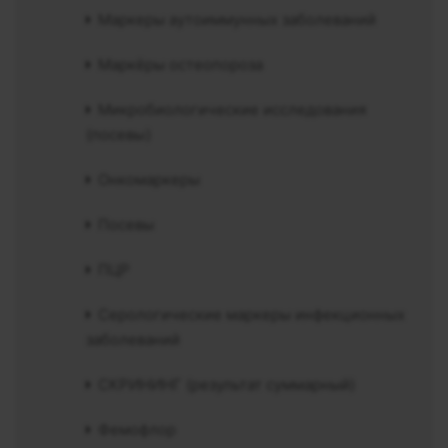
Маркеры аутоиммунных заболеваний
Маркёры остеопороза
Микробиологические исследования
(посевы)
Онкомаркеры
Посевы
ПЦР
Серологические маркеры инфекционных
заболеваний
СКРИНИНГ (результат суммарный)
Фемофлор