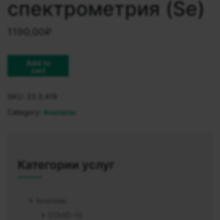
спектрометрия (Se)
1190,00
₽
Add to
cart
SKU:
23.3.A19
Category:
Анализы
Категории услуг
Анализы
COVID-19