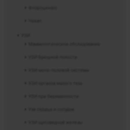
Флороцензос
Чекап
УЗИ
Маммологическое обследование
УЗИ брюшной полости
УЗИ моче-половой системы
УЗИ органов малого таза
УЗИ при беременности
Узи сердца и сосудов
УЗИ щитовидной железы